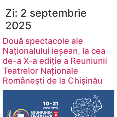
Zi:
2 septembrie
2025
Două spectacole ale
Naționalului ieșean, la cea
de-a X-a ediție a Reuniunii
Teatrelor Naționale
Românești de la Chișinău