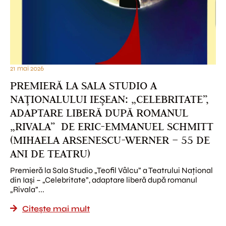
21 mai 2026
PREMIERĂ LA SALA STUDIO A
NAȚIONALULUI IEȘEAN: „CELEBRITATE”,
ADAPTARE LIBERĂ DUPĂ ROMANUL
„RIVALA” DE ERIC-EMMANUEL SCHMITT
(MIHAELA ARSENESCU-WERNER – 55 DE
ANI DE TEATRU)
Premieră la Sala Studio „Teofil Vâlcu” a Teatrului Național
din Iași – „Celebritate”, adaptare liberă după romanul
„Rivala”...
Citește mai mult