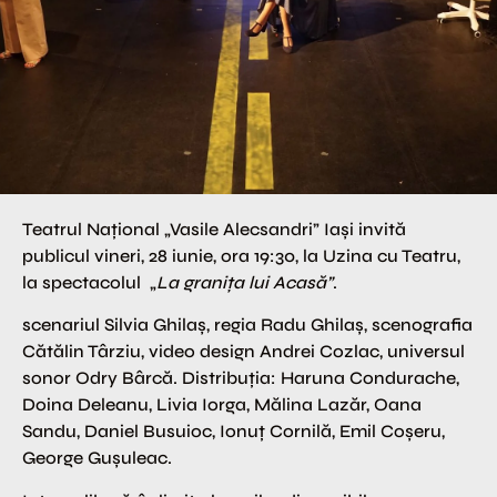
Teatrul Național „Vasile Alecsandri” Iași invită
publicul vineri, 28 iunie, ora 19:30, la Uzina cu Teatru,
la spectacolul „
La granița lui Acasă”
.
scenariul Silvia Ghilaș, regia Radu Ghilaș, scenografia
Cătălin Târziu, video design Andrei Cozlac, universul
sonor Odry Bârcă. Distribuția: Haruna Condurache,
Doina Deleanu, Livia Iorga, Mălina Lazăr, Oana
Sandu, Daniel Busuioc, Ionuț Cornilă, Emil Coșeru,
George Gușuleac.