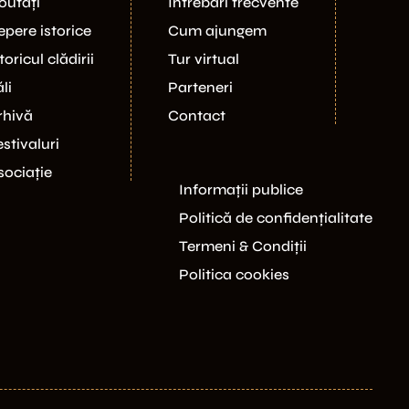
outăți
Întrebări frecvente
epere istorice
Cum ajungem
toricul clădirii
Tur virtual
li
Parteneri
rhivă
Contact
estivaluri
sociație
Informații publice
Politică de confidențialitate
Termeni & Condiții
Politica cookies