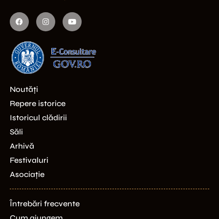
Noutăți
Repere istorice
Istoricul clădirii
Săli
Arhivă
Festivaluri
Asociație
Întrebări frecvente
Cum ajungem