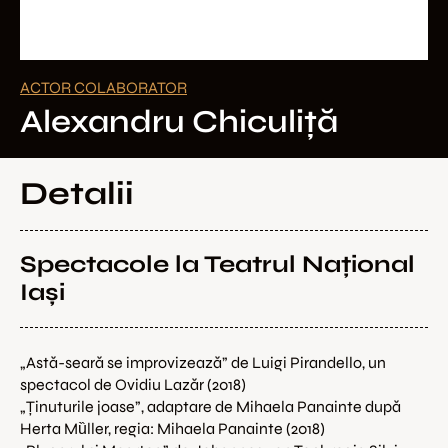
ACTOR COLABORATOR
Alexandru Chiculiță
Detalii
Spectacole la Teatrul Național 
Iași
„Astă-seară se improvizează” de Luigi Pirandello, un 
spectacol de Ovidiu Lazăr (2018)

„Ținuturile joase”, adaptare de Mihaela Panainte după 
Herta Mȕller, regia: Mihaela Panainte (2018)
