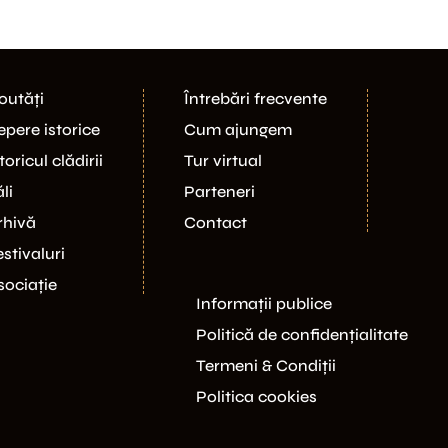
outăți
Întrebări frecvente
epere istorice
Cum ajungem
toricul clădirii
Tur virtual
li
Parteneri
rhivă
Contact
estivaluri
sociație
Informații publice
Politică de confidențialitate
Termeni & Condiții
Politica cookies