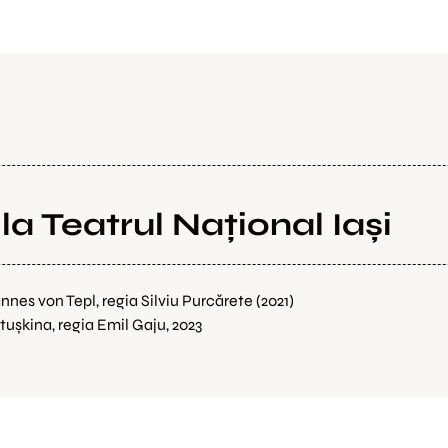
a Teatrul Național Iași
nes von Tepl, regia Silviu Purcărete (2021)

tușkina, regia Emil Gaju, 2023