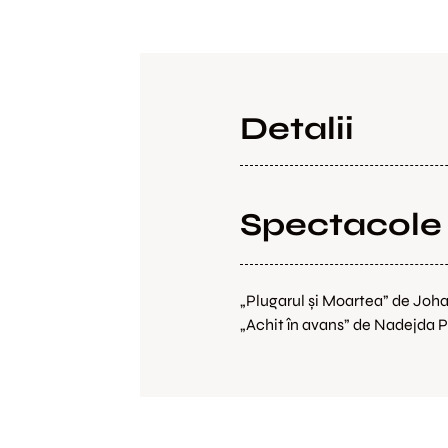
Detalii
Spectacole l
„Plugarul și Moartea” de Johan
„Achit în avans” de Nadejda P