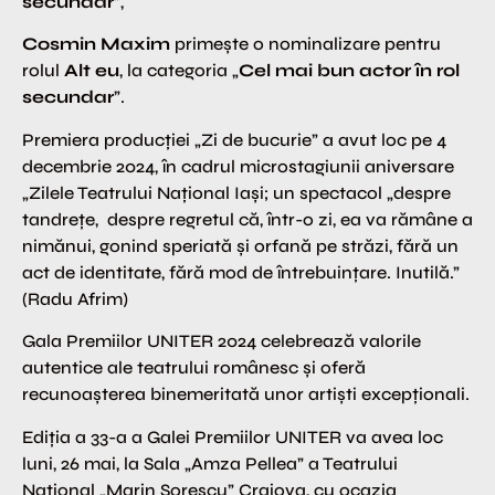
secundar
”,
Cosmin Maxim
primește o nominalizare pentru
rolul
Alt eu
, la categoria „
Cel mai bun actor în rol
secundar
”.
Premiera producției „Zi de bucurie” a avut loc pe 4
decembrie 2024, în cadrul microstagiunii aniversare
„Zilele Teatrului Național Iași; un spectacol „despre
tandrețe, despre regretul că, într-o zi, ea va rămâne a
nimănui, gonind speriată și orfană pe străzi, fără un
act de identitate, fără mod de întrebuințare. Inutilă.”
(Radu Afrim)
Gala Premiilor UNITER 2024 celebrează valorile
autentice ale teatrului românesc și oferă
recunoașterea binemeritată unor artiști excepționali.
Ediția a 33-a a Galei Premiilor UNITER va avea loc
luni, 26 mai, la Sala „Amza Pellea” a Teatrului
Național „Marin Sorescu” Craiova, cu ocazia