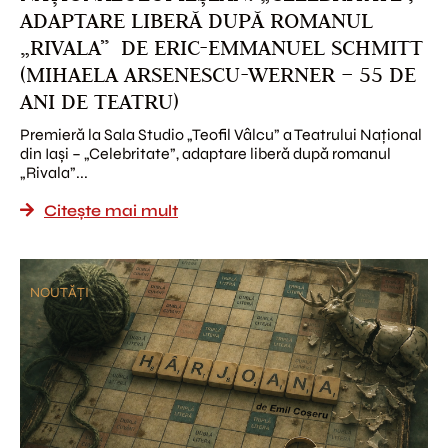
ADAPTARE LIBERĂ DUPĂ ROMANUL
„RIVALA” DE ERIC-EMMANUEL SCHMITT
(MIHAELA ARSENESCU-WERNER – 55 DE
ANI DE TEATRU)
Premieră la Sala Studio „Teofil Vâlcu” a Teatrului Național
din Iași – „Celebritate”, adaptare liberă după romanul
„Rivala”...
Citește mai mult
NOUTĂȚI