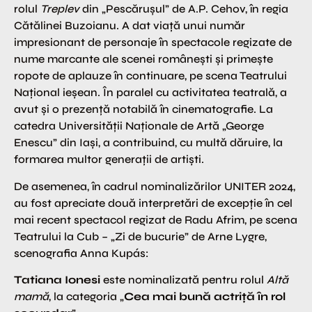
rolul
Treplev
din „Pescărușul” de A.P. Cehov, în regia
Cătălinei Buzoianu. A dat viață unui număr
impresionant de personaje în spectacole regizate de
nume marcante ale scenei românești și primește
ropote de aplauze în continuare, pe scena Teatrului
Național ieșean. În paralel cu activitatea teatrală, a
avut și o prezență notabilă în cinematografie. La
catedra Universității Naționale de Artă „George
Enescu” din Iași, a contribuind, cu multă dăruire, la
formarea multor generații de artiști.
De asemenea, în cadrul nominalizărilor UNITER 2024,
au fost apreciate două interpretări de excepție în cel
mai recent spectacol regizat de Radu Afrim, pe scena
Teatrului la Cub – „Zi de bucurie” de Arne Lygre,
scenografia Anna Kupás:
Tatiana Ionesi
este nominalizată pentru rolul
Altă
mamă
, la categoria „
Cea mai bună actriță în rol