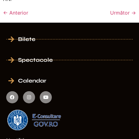
←
Anterior
Următor
→
Bilete
Spectacole
Calendar