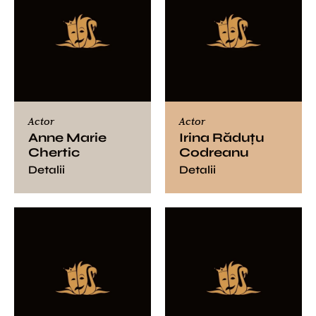
Actor
Actor
Anne Marie
Irina Răduţu
Chertic
Codreanu
Detalii
Detalii