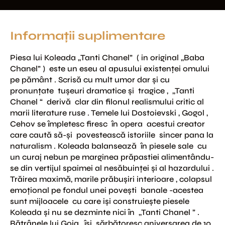
Informații suplimentare
Piesa lui Koleada ,,Tanti Chanel”  ( in original ,,Baba 
Chanel” )  este un eseu al apusului existenţei omului 
pe pământ . Scrisă cu mult umor dar şi cu 
pronunţate  tuşeuri dramatice şi  tragice ,  ,,Tanti 
Chanel “  derivă  clar din filonul realismului critic al 
marii literature ruse . Temele lui Dostoievski , Gogol , 
Cehov se împletesc firesc  în opera  acestui creator  
care caută să-şi  povestească istoriile  sincer pana la 
naturalism . Koleada balansează  în piesele sale  cu 
un curaj nebun pe marginea prăpastiei alimentându-
se din vertijul spaimei al nesăbuinţei şi al hazardului . 
Trăirea maximă, marile prăbuşiri interioare , colapsul 
emoţional pe fondul unei poveşti  banale -acestea 
sunt mijloacele  cu care işi construieşte piesele  
Koleada şi nu se dezminte nici în  ,,Tanti Chanel ” .

Bătrânele lui Goia , îsi  sărbătoresc aniversarea de 10 