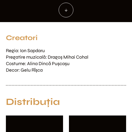
Creatori
Regia: Ion Sapdaru

Pregatire muzicală: Dragoş Mihai Cohal

Costume: Alina Dincă Puşcaşu

Decor: Gelu Rîşca
Distribuția