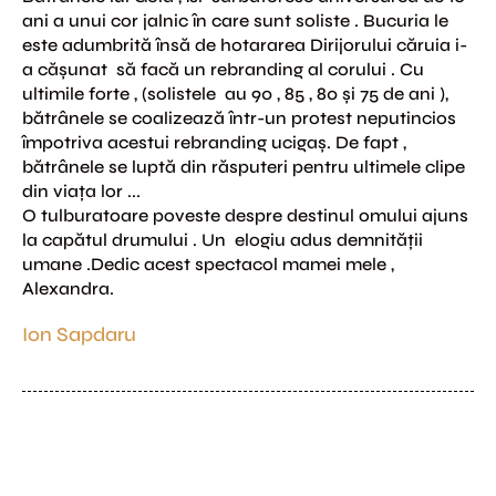
ani a unui cor jalnic în care sunt soliste . Bucuria le 
este adumbrită însă de hotararea Dirijorului căruia i-
a căşunat  să facă un rebranding al corului . Cu 
ultimile forte , (solistele  au 90 , 85 , 80 şi 75 de ani ), 
bătrânele se coalizează într-un protest neputincios  
împotriva acestui rebranding ucigaş. De fapt , 
bătrânele se luptă din răsputeri pentru ultimele clipe 
din viaţa lor ...

O tulburatoare poveste despre destinul omului ajuns 
la capătul drumului . Un  elogiu adus demnităţii 
umane .Dedic acest spectacol mamei mele , 
Alexandra.
Ion Sapdaru